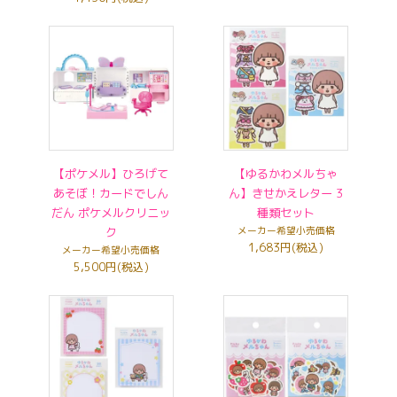
【ポケメル】ひろげて
【ゆるかわメルちゃ
あそぼ！カードでしん
ん】きせかえレター 3
だん ポケメルクリニッ
種類セット
ク
メーカー希望小売価格
1,683円(税込)
メーカー希望小売価格
5,500円(税込)