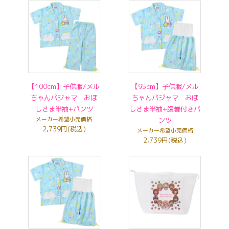
【100cm】子供服/メル
【95cm】子供服/メル
ちゃんパジャマ おほ
ちゃんパジャマ おほ
しさま半袖+パンツ
しさま半袖+腹巻付きパ
メーカー希望小売価格
ンツ
2,739円(税込)
メーカー希望小売価格
2,739円(税込)