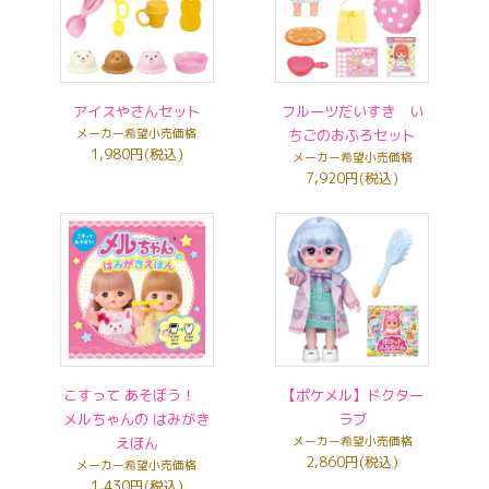
アイスやさんセット
フルーツだいすき い
メーカー希望小売価格
ちごのおふろセット
1,980円(税込)
メーカー希望小売価格
7,920円(税込)
こすって あそぼう！
【ポケメル】ドクター
メルちゃんの はみがき
ラブ
えほん
メーカー希望小売価格
2,860円(税込)
メーカー希望小売価格
1,430円(税込)