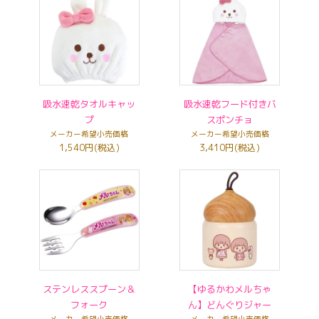
吸水速乾タオルキャッ
吸水速乾フード付きバ
プ
スポンチョ
メーカー希望小売価格
メーカー希望小売価格
1,540円(税込)
3,410円(税込)
ステンレススプーン＆
【ゆるかわメルちゃ
フォーク
ん】どんぐりジャー
メーカー希望小売価格
メーカー希望小売価格