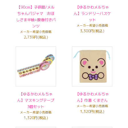
【90cm】子供服/メル
【ゆるかわメルちゃ
ちゃんパジャマ おほ
ん】ランドリーバスケ
しさま半袖+腹巻付きパ
ット
ンツ
メーカー希望小売価格
3,300円(税込)
メーカー希望小売価格
2,739円(税込)
【ゆるかわメルちゃ
【ゆるかわメルちゃ
ん】マスキングテープ
ん】巾着 くまさん
3個セット
メーカー希望小売価格
1,320円(税込)
メーカー希望小売価格
1,320円(税込)