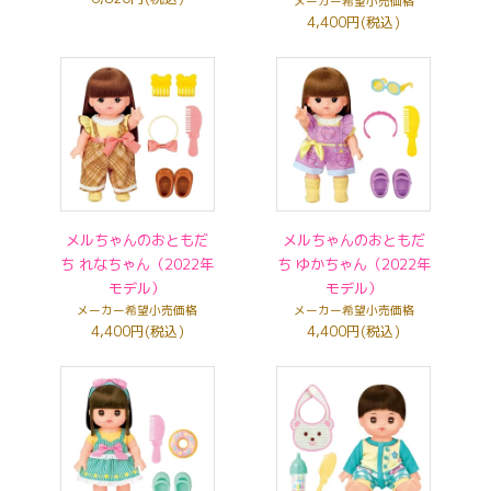
メーカー希望小売価格
4,400円(税込)
メルちゃんのおともだ
メルちゃんのおともだ
ち れなちゃん（2022年
ち ゆかちゃん（2022年
モデル）
モデル）
メーカー希望小売価格
メーカー希望小売価格
4,400円(税込)
4,400円(税込)