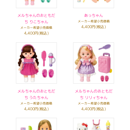
メルちゃんのおともだ
あっちゃん
ち りこちゃん
メーカー希望小売価格
4,400円(税込)
メーカー希望小売価格
4,400円(税込)
メルちゃんのおともだ
メルちゃんのおともだ
ち うたちゃん
ち リリィちゃん
メーカー希望小売価格
メーカー希望小売価格
4,400円(税込)
4,400円(税込)