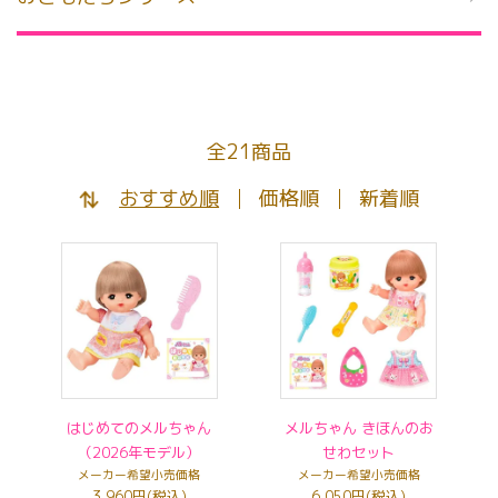
全21商品
おすすめ順
価格順
新着順
はじめてのメルちゃん
メルちゃん きほんのお
（2026年モデル）
せわセット
メーカー希望小売価格
メーカー希望小売価格
3,960円(税込)
6,050円(税込)