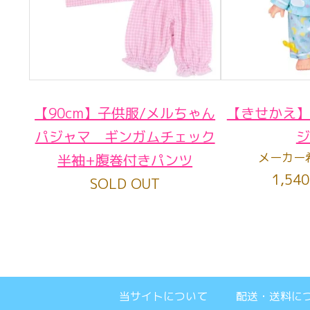
【90cm】子供服/メルちゃん
【きせかえ】
パジャマ ギンガムチェック
ジ
メーカー
半袖+腹巻付きパンツ
1,54
SOLD OUT
当サイトについて
配送・送料に