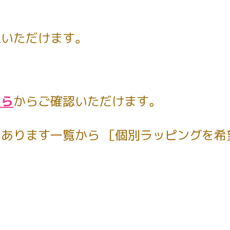
入いただけます。
ちら
からご確認いただけます。
あります一覧から ［個別ラッピングを希