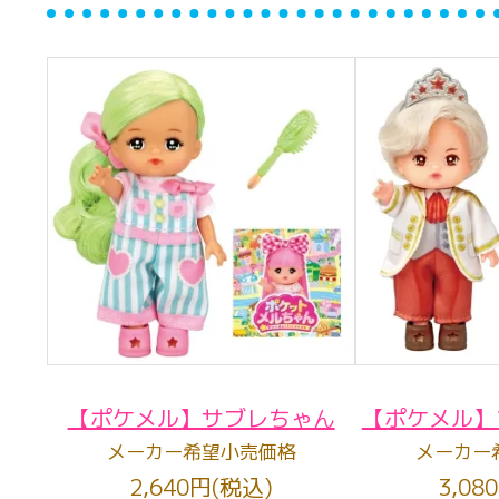
【ポケメル】サブレちゃん
【ポケメル】
メーカー希望小売価格
メーカー
2,640円(税込)
3,08