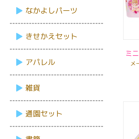
なかよしパーツ
きせかえセット
ミニ
アパレル
メ
雑貨
通園セット